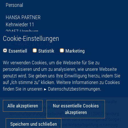
Personal
HANSA PARTNER
Kehrwieder 11
20457 Hamburg
Cookie-Einstellungen
Tel.: +49(40) 37637-327
E-Mail:
bewerbung@hansapartner.de
Essentiell
Statistik
Marketing
Wir verwenden Cookies, um die Webseite für Sie zu
FOLLOW US
personalisieren und um zu analysieren, wie unsere Webseite
genutzt wird. Sie geben uns Ihre Einwilligung hierzu, indem Sie
auf „Ich stimme zu“ klicken. Weitere Informationen zu Cookies
finden Sie in unseren
Datenschutzbestimmungen
.
HANSA PARTNER
Rommel & Meyer Steuerberater Rechtsanwälte
Alle akzeptieren
Nur essentielle Cookies
Partnerschaft mbB | HANSA PARTNER GmbH
akzeptieren
Wirtschaftsprüfungsgesellschaft | Kehrwieder 11 | 20457 Hamburg
HANSA PARTNER
hat
5,00
von
5
Sternen von
4
Bewertungen auf Google |
Speichern und schließen
Steuerberatung, Rechtsberatung und Wirtschaftsprüfung in Hamburg