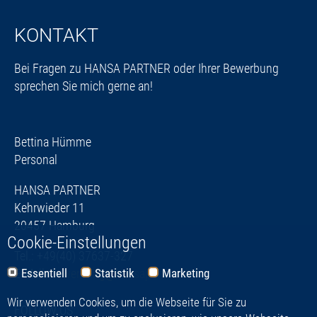
KONTAKT
Bei Fragen zu HANSA PARTNER oder Ihrer Bewerbung
sprechen Sie mich gerne an!
Bettina Hümme
Personal
HANSA PARTNER
Kehrwieder 11
20457 Hamburg
Cookie-Einstellungen
Tel.: +49(40) 37637-327
E-Mail:
Essentiell
bewerbung@hansapartner.de
Statistik
Marketing
Wir verwenden Cookies, um die Webseite für Sie zu
FOLLOW US