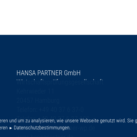
HANSA PARTNER GmbH
Wirtschaftsprüfungsgesellschaft
Kehrwieder 11
20457 Hamburg
Telefon: +49 40 37 6 37-0
Telefax: +49 40 37 6 37-100
ren und um zu analysieren, wie unsere Webseite genutzt wird. Sie g
zentrale@hansapartner-wp.de
seren
Datenschutzbestimmungen
.