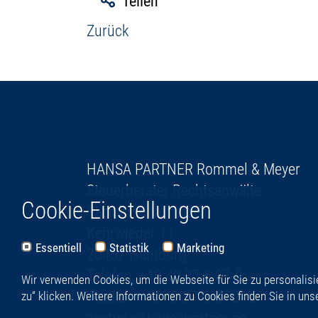
Teilen
Zurück
HANSA PARTNER Rommel & Meyer
Steuerberater Rechtsanwälte
Cookie-Einstellungen
Partnerschaft mbB
Kehrwieder 11
Essentiell
Statistik
Marketing
20457 Hamburg
Telefon: +49 40 37 6 37-0
Wir verwenden Cookies, um die Webseite für Sie zu personalisie
Telefax: +49 40 37 6 37-300
zu“ klicken. Weitere Informationen zu Cookies finden Sie in un