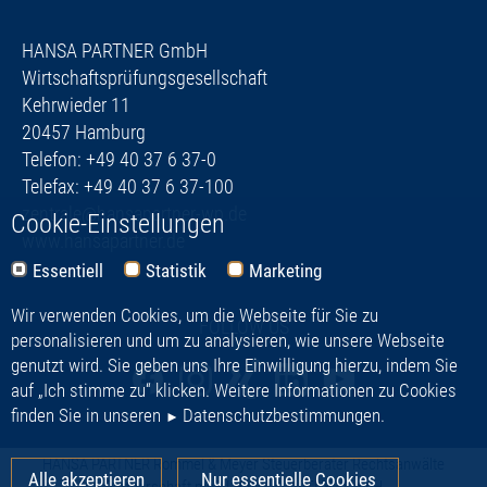
HANSA PARTNER GmbH
Wirtschaftsprüfungsgesellschaft
Kehrwieder 11
20457 Hamburg
Telefon: +49 40 37 6 37-0
Telefax: +49 40 37 6 37-100
zentrale@hansapartner-wp.de
Cookie-Einstellungen
www.hansapartner.de
Essentiell
Statistik
Marketing
Wir verwenden Cookies, um die Webseite für Sie zu
FOLLOW US
personalisieren und um zu analysieren, wie unsere Webseite
genutzt wird. Sie geben uns Ihre Einwilligung hierzu, indem Sie
auf „Ich stimme zu“ klicken. Weitere Informationen zu Cookies
finden Sie in unseren
Datenschutzbestimmungen
.
HANSA PARTNER
Rommel & Meyer Steuerberater Rechtsanwälte
Alle akzeptieren
Nur essentielle Cookies
Partnerschaft mbB | HANSA PARTNER GmbH