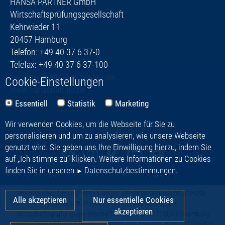
HANSA PARTNER GmbH
Wirtschaftsprüfungsgesellschaft
Kehrwieder 11
20457 Hamburg
Telefon: +49 40 37 6 37-0
Telefax: +49 40 37 6 37-100
zentrale@hansapartner-wp.de
Cookie-Einstellungen
www.hansapartner.de
Essentiell
Statistik
Marketing
Wir verwenden Cookies, um die Webseite für Sie zu
FOLLOW US
personalisieren und um zu analysieren, wie unsere Webseite
genutzt wird. Sie geben uns Ihre Einwilligung hierzu, indem Sie
auf „Ich stimme zu“ klicken. Weitere Informationen zu Cookies
finden Sie in unseren
Datenschutzbestimmungen
.
HANSA PARTNER
Rommel & Meyer Steuerberater Rechtsanwälte
Alle akzeptieren
Nur essentielle Cookies
Partnerschaft mbB | HANSA PARTNER GmbH
akzeptieren
Wirtschaftsprüfungsgesellschaft | Kehrwieder 11 | 20457 Hamburg
HANSA PARTNER
hat
5,00
von
5
Sternen von
4
Bewertungen auf Google |